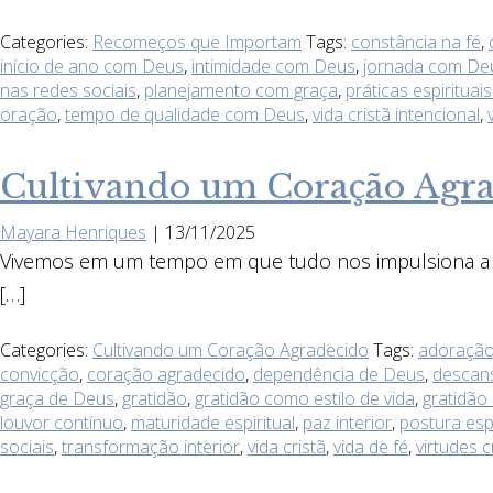
Categories:
Recomeços que Importam
Tags:
constância na fé
,
início de ano com Deus
,
intimidade com Deus
,
jornada com De
nas redes sociais
,
planejamento com graça
,
práticas espirituai
oração
,
tempo de qualidade com Deus
,
vida cristã intencional
,
Cultivando um Coração Agrad
Mayara Henriques
|
13/11/2025
Vivemos em um tempo em que tudo nos impulsiona a des
[…]
Categories:
Cultivando um Coração Agradecido
Tags:
adoraçã
convicção
,
coração agradecido
,
dependência de Deus
,
descan
graça de Deus
,
gratidão
,
gratidão como estilo de vida
,
gratidão 
louvor contínuo
,
maturidade espiritual
,
paz interior
,
postura espi
sociais
,
transformação interior
,
vida cristã
,
vida de fé
,
virtudes c