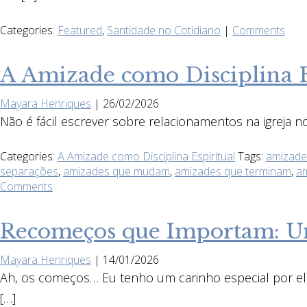
Categories:
Featured
,
Santidade no Cotidiano
|
Comments
A Amizade como Disciplina Es
Mayara Henriques
|
26/02/2026
Não é fácil escrever sobre relacionamentos na igreja n
Categories:
A Amizade como Disciplina Espiritual
Tags:
amizade 
separações
,
amizades que mudam
,
amizades que terminam
,
am
Comments
Recomeços que Importam: Um
Mayara Henriques
|
14/01/2026
Ah, os começos… Eu tenho um carinho especial por e
[…]