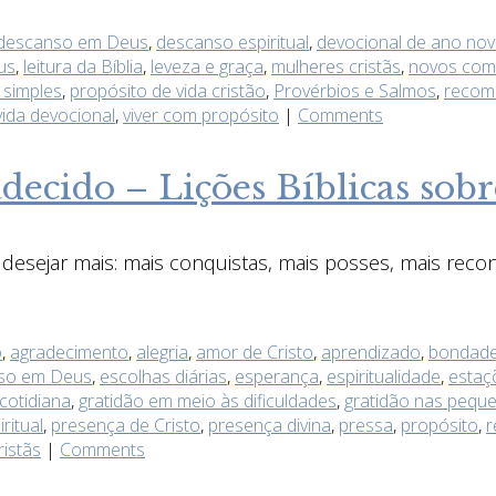
descanso em Deus
,
descanso espiritual
,
devocional de ano no
us
,
leitura da Bíblia
,
leveza e graça
,
mulheres cristãs
,
novos com
s simples
,
propósito de vida cristão
,
Provérbios e Salmos
,
recom
vida devocional
,
viver com propósito
|
Comments
ecido – Lições Bíblicas sobr
ejar mais: mais conquistas, mais posses, mais reconh
o
,
agradecimento
,
alegria
,
amor de Cristo
,
aprendizado
,
bondad
so em Deus
,
escolhas diárias
,
esperança
,
espiritualidade
,
estaç
cotidiana
,
gratidão em meio às dificuldades
,
gratidão nas pequ
ritual
,
presença de Cristo
,
presença divina
,
pressa
,
propósito
,
r
ristãs
|
Comments