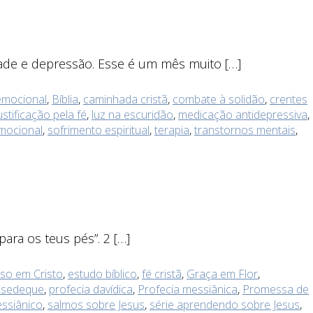
ade e depressão. Esse é um mês muito […]
emocional
,
Bíblia
,
caminhada cristã
,
combate à solidão
,
crentes
ustificação pela fé
,
luz na escuridão
,
medicação antidepressiva
,
mocional
,
sofrimento espiritual
,
terapia
,
transtornos mentais
,
ara os teus pés”. 2 […]
so em Cristo
,
estudo bíblico
,
fé cristã
,
Graça em Flor
,
isedeque
,
profecia davídica
,
Profecia messiânica
,
Promessa de
ssiânico
,
salmos sobre Jesus
,
série aprendendo sobre Jesus
,