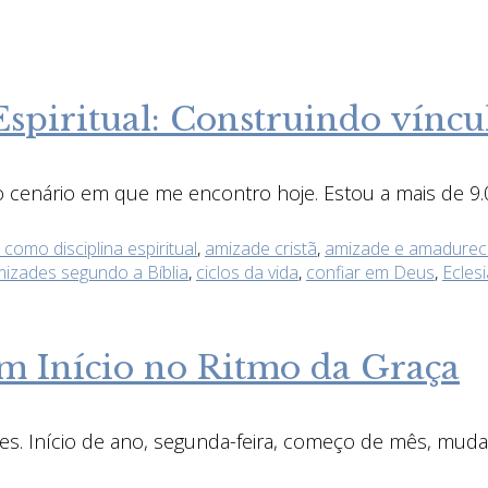
piritual: Construindo víncul
o cenário em que me encontro hoje. Estou a mais de 9.0
como disciplina espiritual
,
amizade cristã
,
amizade e amadureci
izades segundo a Bíblia
,
ciclos da vida
,
confiar em Deus
,
Ecles
 Início no Ritmo da Graça
les. Início de ano, segunda-feira, começo de mês, m