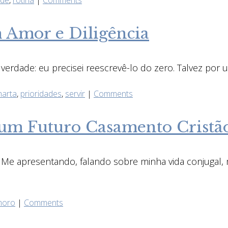
de
,
rotina
|
Comments
 Amor e Diligência
rdade: eu precisei reescrevê-lo do zero. Talvez por um
arta
,
prioridades
,
servir
|
Comments
um Futuro Casamento Cristã
 Me apresentando, falando sobre minha vida conjugal,
moro
|
Comments