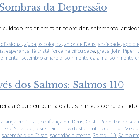
 Sombras da Depressão
uidado maior em falar sobre dor, sofrimento, ansied
ofissional
,
ajuda psicológica
,
amor de Deus
,
ansiedade
,
apoio 
ia
,
esperança
,
fé cristã
,
força na dificuldade
,
graça
,
John Piper
,
j
e mental
,
setembro amarelo
,
sofrimento da alma
,
sofrimento e
és dos Salmos: Salmos 110
reita até que eu ponha os teus inimigos como estrado p
:
aliança em Cristo
,
confiança em Deus
,
Cristo Redentor
,
descan
nosso Salvador
,
Jesus reina
,
novo testamento
,
ordem de Melqu
,
sacerdócio de Cristo
,
sacerdócio eterno
,
Salmo 110
,
Salmo me