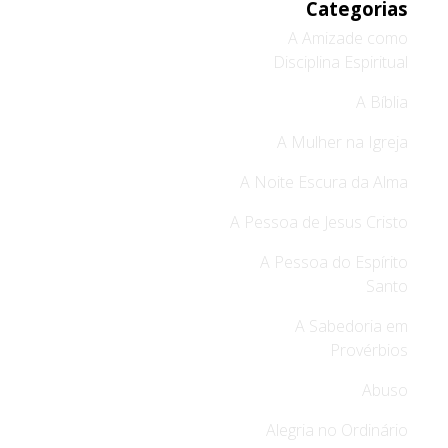
Categorias
A Amizade como
Disciplina Espiritual
A Bíblia
A Mulher na Igreja
A Noite Escura da Alma
A Pessoa de Jesus Cristo
A Pessoa do Espírito
Santo
A Sabedoria em
Provérbios
Abuso
Alegria no Ordinário