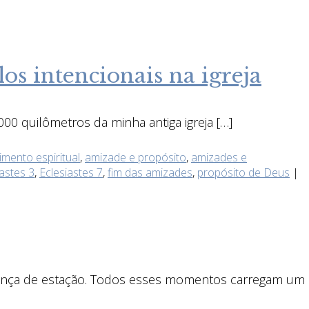
os intencionais na igreja
00 quilômetros da minha antiga igreja […]
mento espiritual
,
amizade e propósito
,
amizades e
iastes 3
,
Eclesiastes 7
,
fim das amizades
,
propósito de Deus
|
udança de estação. Todos esses momentos carregam um