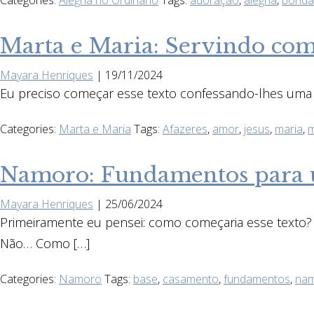
Categories:
Alegria no Ordinário
Tags:
adoração
,
alegria
,
bonda
Marta e Maria: Servindo com
Mayara Henriques
|
19/11/2024
Eu preciso começar esse texto confessando-lhes uma ve
Categories:
Marta e Maria
Tags:
Afazeres
,
amor
,
jesus
,
maria
,
m
Namoro: Fundamentos para 
Mayara Henriques
|
25/06/2024
Primeiramente eu pensei: como começaria esse texto?
Não… Como […]
Categories:
Namoro
Tags:
base
,
casamento
,
fundamentos
,
na