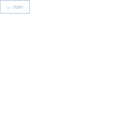
←
older