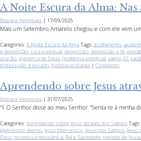
A Noite Escura da Alma: Nas
Mayara Henriques
|
17/09/2025
Mais um Setembro Amarelo chegou e com ele vem um c
Categories:
A Noite Escura da Alma
Tags:
acolhimento
,
ajuda pr
e depressão
,
cura espiritual
,
depressão
,
depressão e fé
,
empat
oração
,
presença de Deus
,
resiliência espiritual
,
salmo 42
,
saúd
tristeza não é pecado
,
tristeza profunda
|
Comments
Aprendendo sobre Jesus atrav
Mayara Henriques
|
31/07/2025
“1 O Senhor disse ao meu Senhor: “Senta-te à minha di
Categories:
Aprendendo sobre Jesus através dos Salmos
Tags
intercessor eterno
,
Jesus intercessor
,
Jesus nos Salmos
,
Jesus 
Deus
,
promessa messiânica
,
Rei e Sacerdote
,
reinado de Jesus