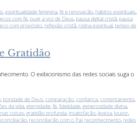
vo
,
espiritualidade feminina
,
fé e renovação
,
hábitos espirituais
,
eços com fé
,
ouvir a voz de Deus
,
pausa digital cristã
,
pausa
eço com propósito
,
reflexão cristã
,
rotina espiritual
,
tempo de
e Gratidão
ecimento. O exibicionismo das redes sociais suga o
e
,
bondade de Deus
,
comparação
,
confiança
,
contentamento
,
ões da vida
,
eternidade
,
fé
,
fidelidade
,
generosidade divina
,
enas coisas
,
gratidão profunda
,
insatisfação
,
leveza
,
louvor
,
econciliação
,
reconciliação com o Pai
,
reconhecimento
,
redes