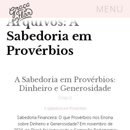
Category
MENU
Arquivos: A
Um espaço seguro onde mulheres
Sabedoria em
cristãs podem florescer em Cristo
Provérbios
Livros
Carrinho
Login
A Sabedoria em Provérbios:
BLOG
Dinheiro e Generosidade
27/08/25
SOBRE
A Sabedoria em Provérbios
Sabedoria Financeira: O que Provérbios nos Ensina
FRUTÍFERAS
sobre Dinheiro e Generosidade? Em novembro de