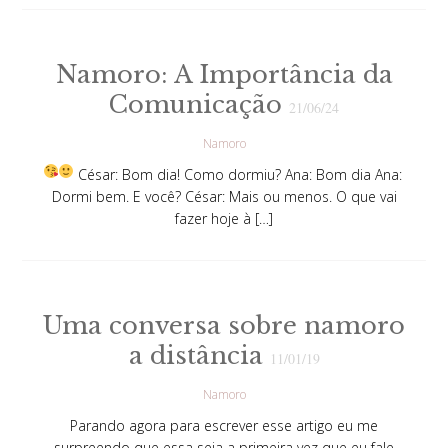
Namoro: A Importância da
Comunicação
21/06/24
Namoro
César: Bom dia! Como dormiu?
Ana: Bom dia
Ana:
Dormi bem. E você? César: Mais ou menos. O que vai
fazer hoje à […]
Uma conversa sobre namoro
a distância
11/01/19
Namoro
Parando agora para escrever esse artigo eu me
surpreendo que essa seja a primeira vez que eu fale