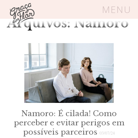
Category
MENU
Arquivos: Namoro
Um espaço seguro onde mulheres
cristãs podem florescer em Cristo
Livros
Carrinho
Login
BLOG
SOBRE
Namoro: É cilada! Como
perceber e evitar perigos em
FRUTÍFERAS
possíveis parceiros
03/07/24