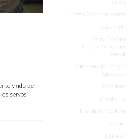
Beleza
Cartas Às Minhas Amigas
Casamento
Cristo Em Cada
Pensamento (Saúde
Mental)
Cultivando um Coração
Agradecido
ento vindo de
Devocional
e os servos
Dificuldades
Disciplinas Espirituais
Doutrina
Educação