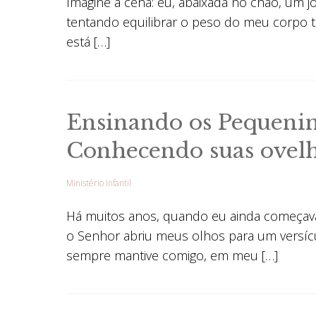
Imagine a cena: eu, abaixada no chão, um j
tentando equilibrar o peso do meu corpo 
está […]
Ensinando os Pequenin
Conhecendo suas ovel
Ministério Infantil
Há muitos anos, quando eu ainda começava n
o Senhor abriu meus olhos para um versíc
sempre mantive comigo, em meu […]