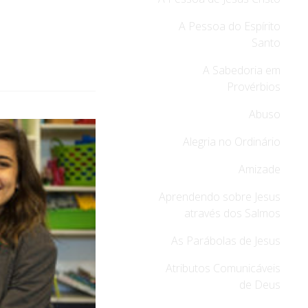
A Pessoa do Espírito
Santo
A Sabedoria em
Provérbios
Abuso
Alegria no Ordinário
Amizade
Aprendendo sobre Jesus
através dos Salmos
As Parábolas de Jesus
Atributos Comunicáveis
de Deus