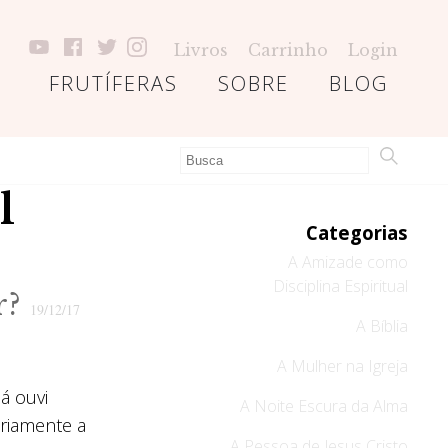
Livros
Carrinho
Login
FRUTÍFERAS
SOBRE
BLOG
l
Categorias
A Amizade como
Disciplina Espiritual
er?
19/12/17
A Bíblia
A Mulher na Igreja
á ouvi
A Noite Escura da Alma
riamente a
A Pessoa de Jesus Cristo