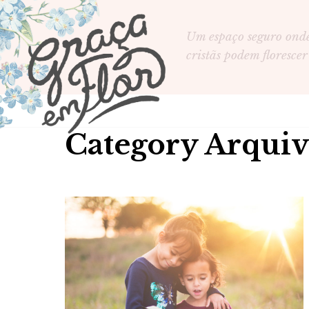
Um espaço seguro ond
cristãs podem florescer
Category Arquivo