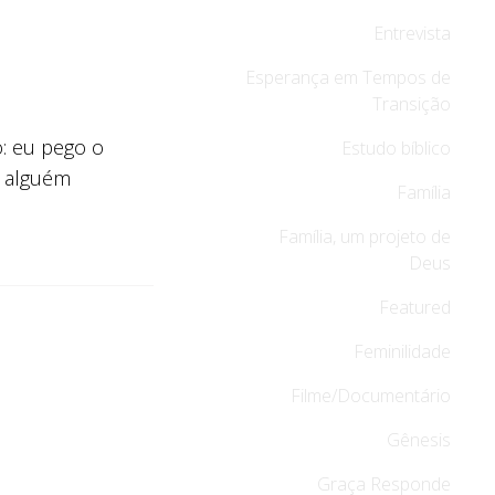
Entrevista
Esperança em Tempos de
Transição
: eu pego o
Estudo bíblico
a alguém
Família
Família, um projeto de
Deus
Featured
Feminilidade
Filme/Documentário
Gênesis
Graça Responde