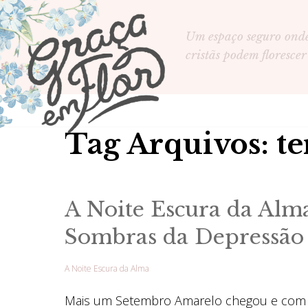
Um espaço seguro ond
cristãs podem florescer
Tag Arquivos: te
A Noite Escura da Alm
Sombras da Depressã
A Noite Escura da Alma
Mais um Setembro Amarelo chegou e com