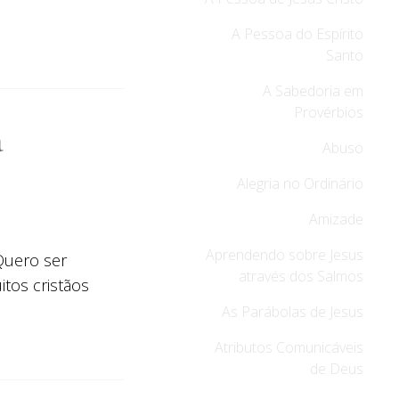
A Pessoa do Espírito
Santo
A Sabedoria em
Provérbios
a
Abuso
Alegria no Ordinário
Amizade
Aprendendo sobre Jesus
Quero ser
através dos Salmos
tos cristãos
As Parábolas de Jesus
Atributos Comunicáveis
de Deus