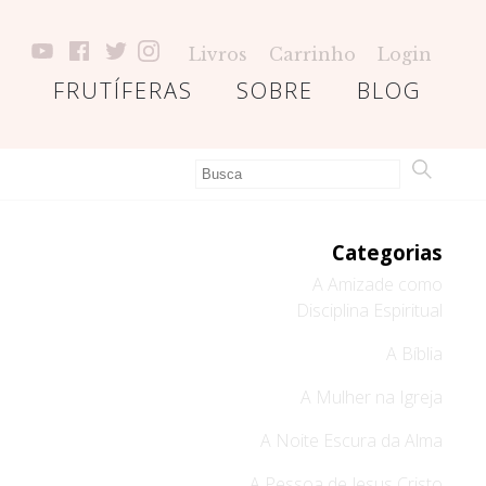
Livros
Carrinho
Login
FRUTÍFERAS
SOBRE
BLOG
Categorias
A Amizade como
Disciplina Espiritual
A Bíblia
A Mulher na Igreja
A Noite Escura da Alma
A Pessoa de Jesus Cristo