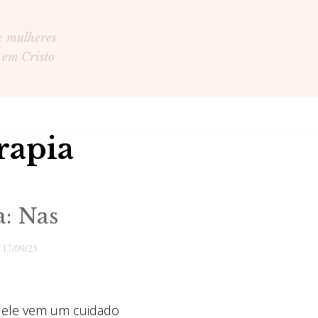
e mulheres
 em Cristo
rapia
a: Nas
o
17/09/25
 ele vem um cuidado