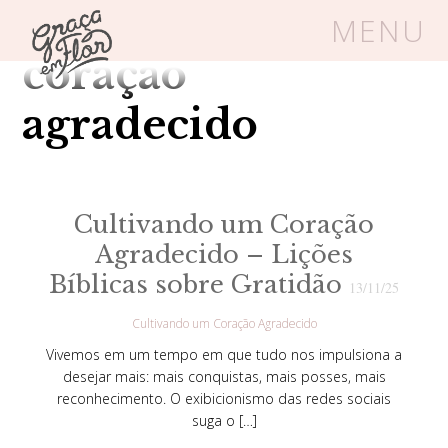
Tag Arquivos:
MENU
coração
Um espaço seguro onde mulheres
agradecido
cristãs podem florescer em Cristo
Cultivando um Coração
Livros
Carrinho
Login
Agradecido – Lições
Bíblicas sobre Gratidão
BLOG
13/11/25
Cultivando um Coração Agradecido
SOBRE
Vivemos em um tempo em que tudo nos impulsiona a
desejar mais: mais conquistas, mais posses, mais
reconhecimento. O exibicionismo das redes sociais
FRUTÍFERAS
suga o […]