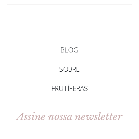
BLOG
SOBRE
FRUTÍFERAS
Assine nossa newsletter
[gravityforms id=2 title=false tabindex=30]