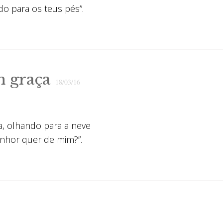
o para os teus pés”.
m graça
18/03/16
a, olhando para a neve
enhor quer de mim?”.