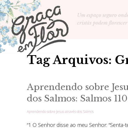
Um espaço seguro ond
cristãs podem florescer
Tag Arquivos: G
Aprendendo sobre Jesu
dos Salmos: Salmos 11
Aprendendo sobre Jesus através dos Salmos
“1 O Senhor disse ao meu Senhor: “Senta-te