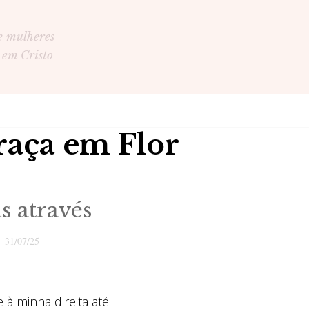
e mulheres
 em Cristo
raça em Flor
s através
0
31/07/25
 à minha direita até