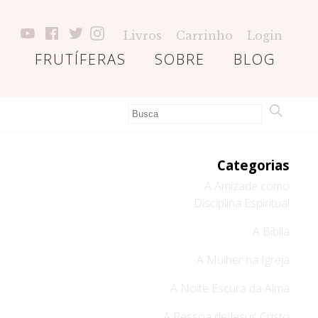
Livros
Carrinho
Login
FRUTÍFERAS
SOBRE
BLOG
Categorias
A Amizade como
Disciplina Espiritual
A Bíblia
A Mulher na Igreja
A Noite Escura da Alma
A Pessoa de Jesus Cristo