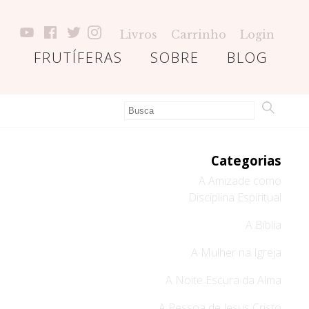
Livros
Carrinho
Login
FRUTÍFERAS
SOBRE
BLOG
Categorias
A Amizade como
Disciplina Espiritual
A Bíblia
A Mulher na Igreja
A Noite Escura da Alma
A Pessoa de Jesus Cristo