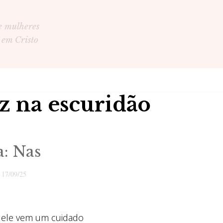
e mulheres
 em Cristo
z na escuridão
a: Nas
o
17/09/25
 ele vem um cuidado