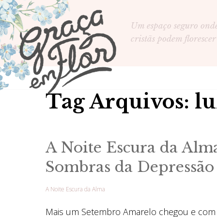
Um espaço seguro ond
cristãs podem florescer
Tag Arquivos: lu
A Noite Escura da Alm
Sombras da Depressã
A Noite Escura da Alma
Mais um Setembro Amarelo chegou e com