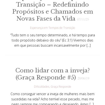
Transição – Redefinindo
Propósitos e Chamados em
Novas Fases da Vida
07/11/25
Esperança em Tempos de Transição
“Tudo tem o seu tempo determinado, e há tempo para
todo propósito debaixo do céu” (Ec 3:1) Vivemos dias
em que pessoas buscam incansavelmente por […]
Como lidar com a inveja?
(Graça Responde #5)
20/06/19
Dificuldades
Graça Responde
Como conseguir vencer a inveja de mulheres mais bem
sucedidas na vida? Acho terrível esse pecado, mas me
pego sempre me comparando e desejando. Antes […]