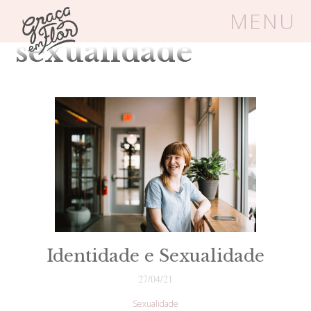
Tag Arquivos:
MENU
sexualidade
Um espaço seguro onde mulheres
cristãs podem florescer em Cristo
Livros
Carrinho
Login
BLOG
SOBRE
Identidade e Sexualidade
27/04/21
FRUTÍFERAS
Sexualidade