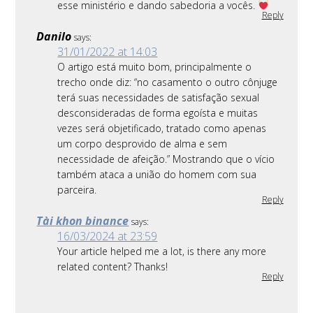
esse ministério e dando sabedoria a vocês.
Reply
Danilo
says:
31/01/2022 at 14:03
O artigo está muito bom, principalmente o
trecho onde diz: “no casamento o outro cônjuge
terá suas necessidades de satisfação sexual
desconsideradas de forma egoísta e muitas
vezes será objetificado, tratado como apenas
um corpo desprovido de alma e sem
necessidade de afeição.” Mostrando que o vício
também ataca a união do homem com sua
parceira.
Reply
Tài khon binance
says:
16/03/2024 at 23:59
Your article helped me a lot, is there any more
related content? Thanks!
Reply