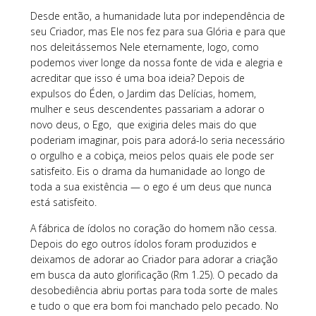
Desde então, a humanidade luta por independência de
seu Criador, mas Ele nos fez para sua Glória e para que
nos deleitássemos Nele eternamente, logo, como
podemos viver longe da nossa fonte de vida e alegria e
acreditar que isso é uma boa ideia? Depois de
expulsos do Éden, o Jardim das Delícias, homem,
mulher e seus descendentes passariam a adorar o
novo deus, o Ego, que exigiria deles mais do que
poderiam imaginar, pois para adorá-lo seria necessário
o orgulho e a cobiça, meios pelos quais ele pode ser
satisfeito. Eis o drama da humanidade ao longo de
toda a sua existência — o ego é um deus que nunca
está satisfeito.
A fábrica de ídolos no coração do homem não cessa.
Depois do ego outros ídolos foram produzidos e
deixamos de adorar ao Criador para adorar a criação
em busca da auto glorificação (Rm 1.25). O pecado da
desobediência abriu portas para toda sorte de males
e tudo o que era bom foi manchado pelo pecado. No