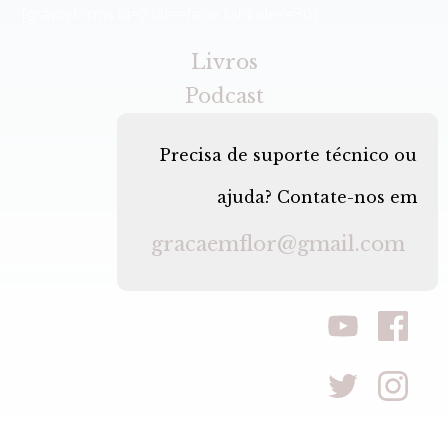
[gravityforms id=2 title=false tabindex=30]
Livros
Podcast
Precisa de suporte técnico ou
ajuda? Contate-nos em
gracaemflor@gmail.com