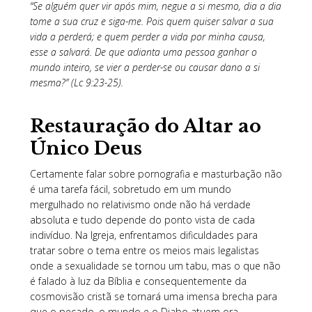
“Se alguém quer vir após mim, negue a si mesmo, dia a dia
tome a sua cruz e siga-me. Pois quem quiser salvar a sua
vida a perderá; e quem perder a vida por minha causa,
esse a salvará. De que adianta uma pessoa ganhar o
mundo inteiro, se vier a perder-se ou causar dano a si
mesma?” (Lc 9:23-25).
Restauração do Altar ao
Único Deus
Certamente falar sobre pornografia e masturbação não
é uma tarefa fácil, sobretudo em um mundo
mergulhado no relativismo onde não há verdade
absoluta e tudo depende do ponto vista de cada
indivíduo. Na Igreja, enfrentamos dificuldades para
tratar sobre o tema entre os meios mais legalistas
onde a sexualidade se tornou um tabu, mas o que não
é falado à luz da Bíblia e consequentemente da
cosmovisão cristã se tornará uma imensa brecha para
que o pecado, o mundo e o Diabo atuem ora