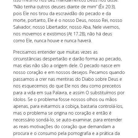
“Não tenha outros deuses diante de mim” (Êx 20:3),
pois Ele nos tirou da escravidão do pecado e da
morte, portanto, Ele é o nosso Deus, nosso Rei, nosso
Salvador, nosso Libertador, nosso Aba, Nele vivemos,
nos movemos e existimos (At 17.28), não há deus
como Ele, nunca houve e nunca haverá.
Precisamos entender que muitas vezes as
circunstâncias despertarão e darão forma ao pecado,
mas elas não são a origem dele. O pecado nasce em
nosso coração e em nossos desejos. Pecamos quando
passamos a crer nas mentiras do Diabo sobre Deus e
nos esquecemos do que Ele nos deu como preceitos
para a vida em sua Palavra, e assim O substituímos por
ídolos. Se o problema fosse nossos olhos ou mãos
apenas, para evitarmos a cobiça, bastaria controlá-los,
mas o problema se origina no coração e então é
necessário sondá-lo, se auto-examinar, para entender
as reais motivações do coração que demandam a
procura e o consumo pela pornografia e a prática da