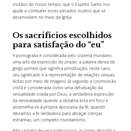
cristãos do nosso tempo, que o Espírito Santo nos
ajude a combater esses pecados ocultos que se
desenvolvem no meio da Igreja.
Os sacrifícios escolhidos
para satisfação do “eu”
A pornografia é considerada pelo sistema mundano
uma arte da expressão do prazer, a palavra deriva do
grego
porneía
que siginifica prostituição, neste caso,
seu significado é a representação de relações sexuais
ilícitas por meio de imagens. Já segundo a cosmovisão
cristã é considerada como uma deturpação da
sexualidade criada por Deus, a verdadeira expressão
da deslealdade quando a idolatria está em foco e
assemelha-se à própria apostasia da fé, quando
deixamos a fé verdadeira para abraçar crenças
estranhas, um completo mundanismo.
Não se trata de uma prática nova, ao longo de toda a