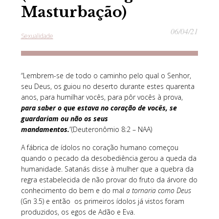
Masturbação)
06/04/21
Sexualidade
“Lembrem-se de todo o caminho pelo qual o Senhor,
seu Deus, os guiou no deserto durante estes quarenta
anos, para humilhar vocês, para pôr vocês à prova,
para saber o que estava no coração de vocês, se
guardariam ou não os seus
mandamentos.
”(Deuteronômio 8:2 – NAA)
A fábrica de ídolos no coração humano começou
quando o pecado da desobediência gerou a queda da
humanidade. Satanás disse à mulher que a quebra da
regra estabelecida de não provar do fruto da árvore do
conhecimento do bem e do mal
a tornaria como Deus
(Gn 3.5) e então os primeiros ídolos já vistos foram
produzidos, os egos de Adão e Eva.