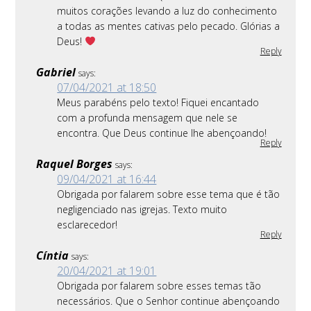
muitos corações levando a luz do conhecimento
a todas as mentes cativas pelo pecado. Glórias a
Deus!
Reply
Gabriel
says:
07/04/2021 at 18:50
Meus parabéns pelo texto! Fiquei encantado
com a profunda mensagem que nele se
encontra. Que Deus continue lhe abençoando!
Reply
Raquel Borges
says:
09/04/2021 at 16:44
Obrigada por falarem sobre esse tema que é tão
negligenciado nas igrejas. Texto muito
esclarecedor!
Reply
Cíntia
says:
20/04/2021 at 19:01
Obrigada por falarem sobre esses temas tão
necessários. Que o Senhor continue abençoando