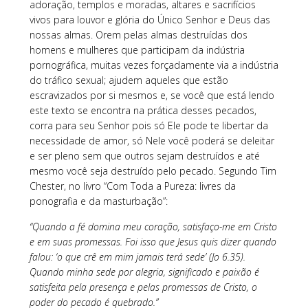
adoração, templos e moradas, altares e sacrifícios
vivos para louvor e glória do Único Senhor e Deus das
nossas almas. Orem pelas almas destruídas dos
homens e mulheres que participam da indústria
pornográfica, muitas vezes forçadamente via a indústria
do tráfico sexual; ajudem aqueles que estão
escravizados por si mesmos e, se você que está lendo
este texto se encontra na prática desses pecados,
corra para seu Senhor pois só Ele pode te libertar da
necessidade de amor, só Nele você poderá se deleitar
e ser pleno sem que outros sejam destruídos e até
mesmo você seja destruído pelo pecado. Segundo Tim
Chester, no livro “Com Toda a Pureza: livres da
ponografia e da masturbação”:
“Quando a fé domina meu coração, satisfaço-me em Cristo
e em suas promessas. Foi isso que Jesus quis dizer quando
falou: ‘o que crê em mim jamais terá sede’ (Jo 6.35).
Quando minha sede por alegria, significado e paixão é
satisfeita pela presença e pelas promessas de Cristo, o
poder do pecado é quebrado.”