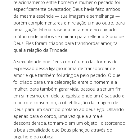
relacionamento entre homem e mulher o pecado foi
especificamente devastador, Deus havia feito ambos
da mesma essência — sua imagem e semelhança —
porém complementares em relação um ao outro, para
uma ligação íntima baseada no amor e no cuidado
mútuo onde ambos se uniriam para refletir a Glória de
Deus. Eles foram criados para transbordar amor, tal
qual a relação da Trindade.
A sexualidade que Deus criou é uma das formas de
expressão dessa ligação íntima de transbordar de
amor e que também foi atingida pelo pecado. O que
foi criado para uma celebração entre o homem e a
mulher, para também gerar vida, passou a ser um fim
em si mesmo, um deleite egoísta onde um é saciado e
o outro é consumido, a objetificação da imagem de
Deus para um sacrifício profano ao deus Ego. Olhando
apenas para o corpo, uma vez que a alma é
desconsiderada, tornam-o em um objeto, distorcendo
a boa sexualidade que Deus planejou através do
orgulho e da cobiça.