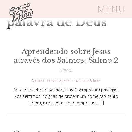
Tag Arquivos:
MENU
palavra de Deus
Um espaço seguro onde mulheres
cristãs podem florescer em Cristo
Aprendendo sobre Jesus
através dos Salmos: Salmo 2
Livros
Carrinho
Login
10/07/25
Aprendendo sobre Jesus através dos Salmos
BLOG
Aprender sobre o Senhor Jesus é sempre um privilégio.
Nos sentimos indignas de proferir um nome tão santo
e bom, mas, ao mesmo tempo, nos […]
SOBRE
FRUTÍFERAS