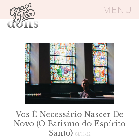
Tag Arquivos:
MENU
dons
Um espaço seguro onde mulheres
cristãs podem florescer em Cristo
Livros
Carrinho
Login
BLOG
SOBRE
Vos É Necessário Nascer De
Novo (O Batismo do Espírito
FRUTÍFERAS
Santo)
04/11/22