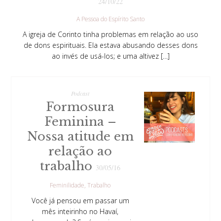
24/10/22
A Pessoa do Espírito Santo
A igreja de Corinto tinha problemas em relação ao uso
de dons espirituais. Ela estava abusando desses dons
ao invés de usá-los; e uma altivez […]
Podcast
Formosura
Feminina –
Nossa atitude em
relação ao
trabalho
30/05/16
Feminilidade
Trabalho
Você já pensou em passar um
mês inteirinho no Havaí,