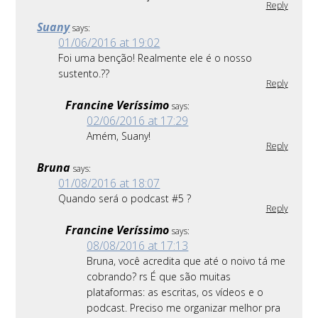
Reply
Suany
says:
01/06/2016 at 19:02
Foi uma benção! Realmente ele é o nosso
sustento.??
Reply
Francine Veríssimo
says:
02/06/2016 at 17:29
Amém, Suany!
Reply
Bruna
says:
01/08/2016 at 18:07
Quando será o podcast #5 ?
Reply
Francine Veríssimo
says:
08/08/2016 at 17:13
Bruna, você acredita que até o noivo tá me
cobrando? rs É que são muitas
plataformas: as escritas, os vídeos e o
podcast. Preciso me organizar melhor pra