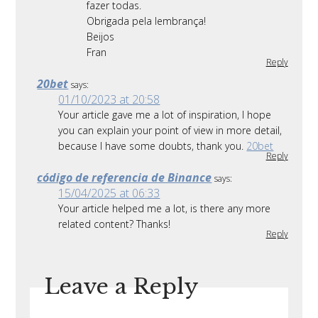
fazer todas.
Obrigada pela lembrança!
Beijos
Fran
Reply
20bet
says:
01/10/2023 at 20:58
Your article gave me a lot of inspiration, I hope
you can explain your point of view in more detail,
because I have some doubts, thank you.
20bet
Reply
código de referencia de Binance
says:
15/04/2025 at 06:33
Your article helped me a lot, is there any more
related content? Thanks!
Reply
Leave a Reply