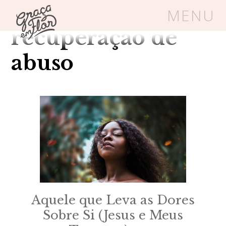
Tag Arquivos:
MENU
recuperação de
Um espaço seguro onde mulheres
abuso
cristãs podem florescer em Cristo
Livros
Carrinho
Login
BLOG
SOBRE
Aquele que Leva as Dores
FRUTÍFERAS
Sobre Si (Jesus e Meus