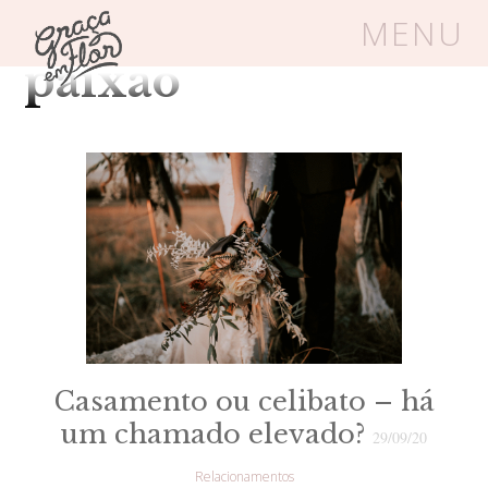
Tag Arquivos:
MENU
paixão
Um espaço seguro onde mulheres
cristãs podem florescer em Cristo
Livros
Carrinho
Login
BLOG
SOBRE
Casamento ou celibato – há
um chamado elevado?
29/09/20
FRUTÍFERAS
Relacionamentos