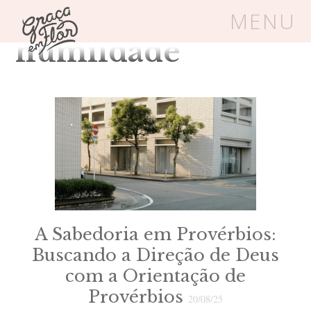
Tag Arquivos:
MENU
humildade
Um espaço seguro onde mulheres
cristãs podem florescer em Cristo
Livros
Carrinho
Login
BLOG
A Sabedoria em Provérbios:
SOBRE
Buscando a Direção de Deus
com a Orientação de
FRUTÍFERAS
Provérbios
20/08/25