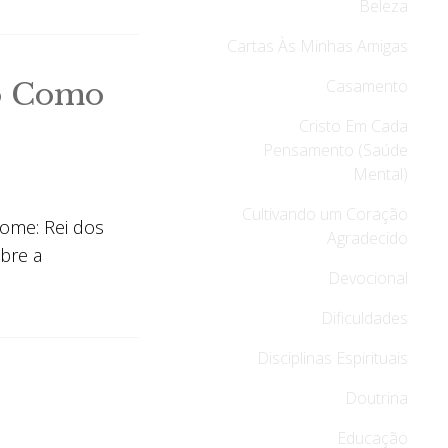
Beleza
Cartas Às Minhas Amigas
Casamento
to Como
Cristo Em Cada
Pensamento (Saúde
Mental)
Cultivando um Coração
nome: Rei dos
Agradecido
obre a
Devocional
Dificuldades
Disciplinas Espirituais
Doutrina
Educação