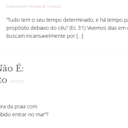
Esperança em Tempos de Transição
“Tudo tem o seu tempo determinado, e há tempo p
propósito debaixo do céu” (Ec 3:1) Vivemos dias e
buscam incansavelmente por […]
Não É:
to
19/05/23
ira da praia com
oibido entrar no mar”?