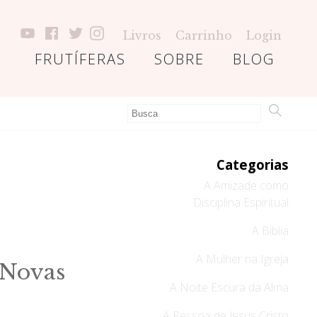
Livros
Carrinho
Login
FRUTÍFERAS
SOBRE
BLOG
Categorias
A Amizade como
Disciplina Espiritual
A Bíblia
A Mulher na Igreja
 Novas
A Noite Escura da Alma
A Pessoa de Jesus Cristo