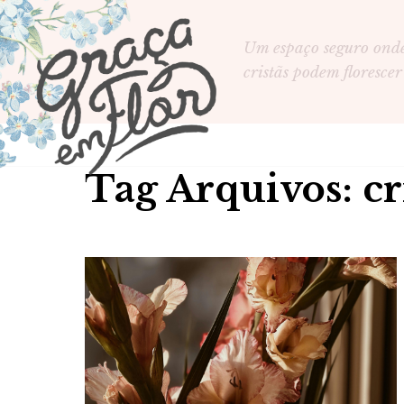
Um espaço seguro ond
cristãs podem florescer
Tag Arquivos: cr