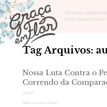
Um espaço seguro ond
cristãs podem florescer
Tag Arquivos: 
Nossa Luta Contra o P
Correndo da Comparaç
25/04/25
Nossa Luta Contra o Pecado