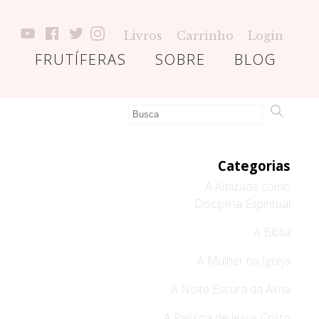
Livros
Carrinho
Login
FRUTÍFERAS
SOBRE
BLOG
Categorias
A Amizade como
Disciplina Espiritual
A Bíblia
A Mulher na Igreja
A Noite Escura da Alma
A Pessoa de Jesus Cristo