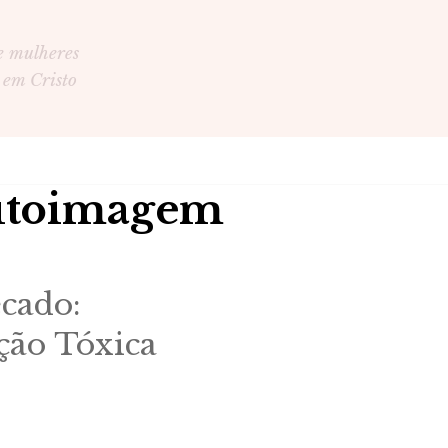
e mulheres
 em Cristo
autoimagem
ecado:
ão Tóxica