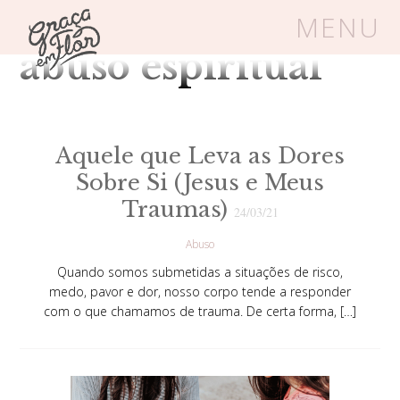
Tag Arquivos:
MENU
abuso espiritual
Um espaço seguro onde mulheres
cristãs podem florescer em Cristo
Aquele que Leva as Dores
Sobre Si (Jesus e Meus
Livros
Carrinho
Login
Traumas)
24/03/21
Abuso
BLOG
Quando somos submetidas a situações de risco,
medo, pavor e dor, nosso corpo tende a responder
com o que chamamos de trauma. De certa forma, […]
SOBRE
FRUTÍFERAS