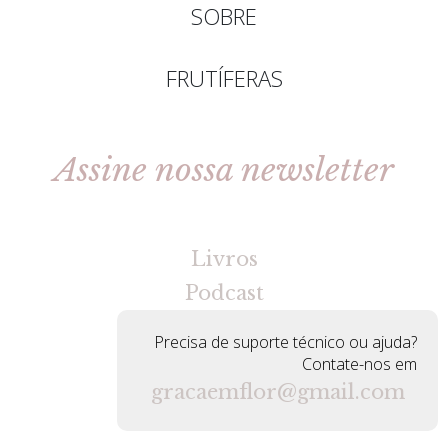
SOBRE
FRUTÍFERAS
Assine nossa newsletter
[gravityforms id=2 title=false tabindex=30]
Livros
Podcast
Precisa de suporte técnico ou ajuda?
Contate-nos em
gracaemflor@gmail.com