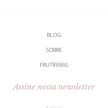
BLOG
SOBRE
FRUTÍFERAS
Assine nossa newsletter
[gravityforms id=2 title=false tabindex=30]