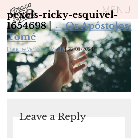
MENU
pexels-ricky-esquivel-
1654698
|
←
Os Apóstolos:
Um espaço seguro onde mulheres
Tomé
cristãs podem florescer em Cristo
Francine Veríssimo Walsh
|
22/01/2024
Livros
Carrinho
Login
BLOG
SOBRE
Leave a Reply
FRUTÍFERAS