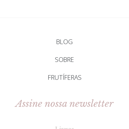
BLOG
SOBRE
FRUTÍFERAS
Assine nossa newsletter
[gravityforms id=2 title=false tabindex=30]