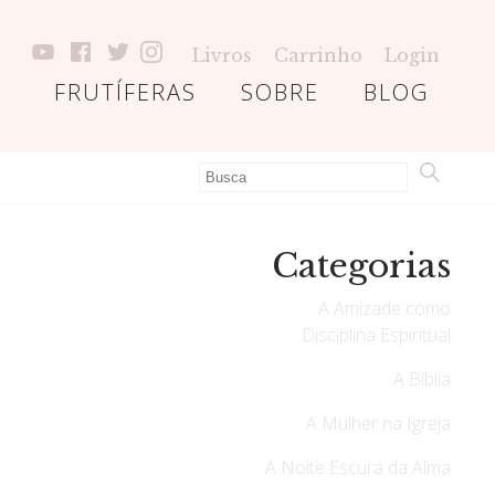
Livros
Carrinho
Login
FRUTÍFERAS
SOBRE
BLOG
Categorias
A Amizade como
Disciplina Espiritual
A Bíblia
A Mulher na Igreja
A Noite Escura da Alma