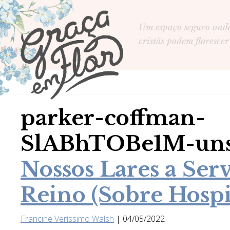
Um espaço seguro ond
cristãs podem florescer
parker-coffman-
SlABhTOBe1M-uns
Nossos Lares a Ser
Reino (Sobre Hospi
Francine Veríssimo Walsh
|
04/05/2022