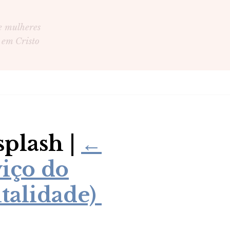
e mulheres
 em Cristo
plash
|
←
viço do
talidade)