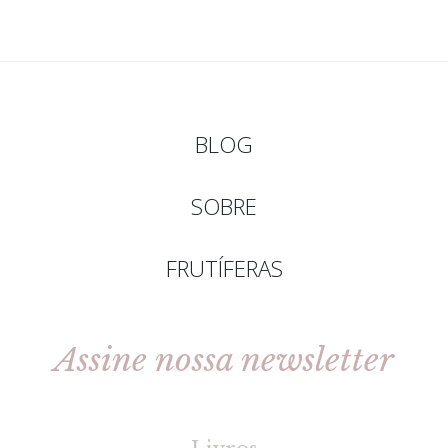
BLOG
SOBRE
FRUTÍFERAS
Assine nossa newsletter
[gravityforms id=2 title=false tabindex=30]