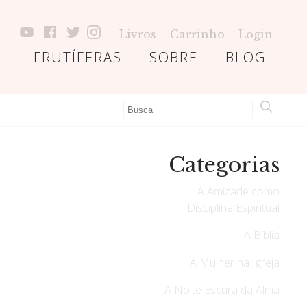
Livros
Carrinho
Login
FRUTÍFERAS
SOBRE
BLOG
Categorias
A Amizade como
Disciplina Espiritual
A Bíblia
A Mulher na Igreja
A Noite Escura da Alma