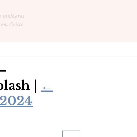
e mulheres
 em Cristo
–
plash
|
←
 2024