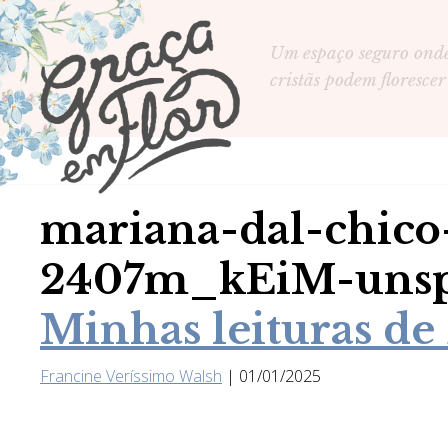
Um espaço seguro ond
cristãs podem florescer
mariana-dal-chico
2407m_kEiM-uns
Minhas leituras de
Francine Veríssimo Walsh
|
01/01/2025