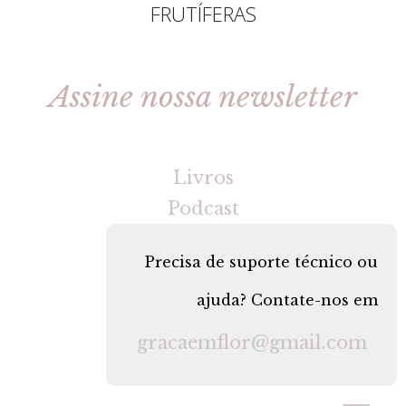
FRUTÍFERAS
Assine nossa newsletter
[gravityforms id=2 title=false tabindex=30]
Livros
Podcast
Precisa de suporte técnico ou
ajuda? Contate-nos em
gracaemflor@gmail.com