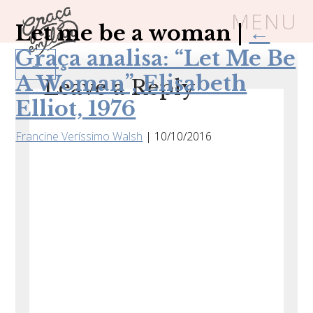
MENU
Let me be a woman
|
←
Graça analisa: “Let Me Be
←
Um espaço seguro onde mulheres
A Woman”, Elisabeth
Leave a Reply
cristãs podem florescer em Cristo
Elliot, 1976
Francine Veríssimo Walsh
|
10/10/2016
Livros
Carrinho
Login
BLOG
SOBRE
FRUTÍFERAS