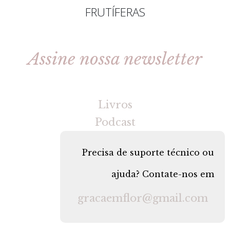
FRUTÍFERAS
Assine nossa newsletter
[gravityforms id=2 title=false tabindex=30]
Livros
Podcast
Precisa de suporte técnico ou
ajuda? Contate-nos em
gracaemflor@gmail.com