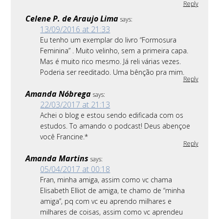
Reply
Celene P. de Araujo Lima
says:
13/09/2016 at 21:33
Eu tenho um exemplar do livro “Formosura
Feminina” . Muito velinho, sem a primeira capa.
Mas é muito rico mesmo. Já reli várias vezes.
Poderia ser reeditado. Uma bênção pra mim.
Reply
Amanda Nóbrega
says:
22/03/2017 at 21:13
Achei o blog e estou sendo edificada com os
estudos. To amando o podcast! Deus abençoe
você Francine.*
Reply
Amanda Martins
says:
05/04/2017 at 00:18
Fran, minha amiga, assim como vc chama
Elisabeth Elliot de amiga, te chamo de “minha
amiga”, pq com vc eu aprendo milhares e
milhares de coisas, assim como vc aprendeu