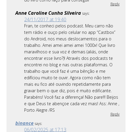
Reply
Anne Caroline Cunha Silveira
says:
24/11/2017 at 19:40
Fran, te conheci pelos podcast. Meu carro não
tem rádio e ouço pelo celular no app “Castbox”
do Android, nos meus deslocamentos para o
trabalho. Amei amei amei amei 1000x! Que livro
maravilhoso e sua voz é demais (aliás, onde
encontrar esse livro?)! Através dos podcasts te
encontrei no blog e nas outras plataformas. O
trabalho que você faz é uma bênção e me
edifíciou muito te ouvir. Agora como não tem
mais eu fico até ouvindo repetidamente para
gravar bem o que diz, pois é muito edificante.
Parabéns! Você faz a diferença! Não pare!!! Beijos
e que Deus te abençoe cada vez mais! Ass: Anne ,
Porto Alegre /RS
Reply
binance
says:
06/02/2025 at 17:13