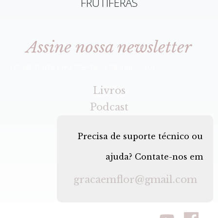
FRUTÍFERAS
Assine nossa newsletter
[gravityforms id=2 title=false tabindex=30]
Livros
Podcast
Precisa de suporte técnico ou
ajuda? Contate-nos em
gracaemflor@gmail.com