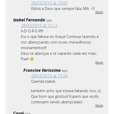
28/03/2016 at 19:09
Glória a Deus que sempre fala, Mih. <3
Reply
Izabel Fernanda
says:
28/03/2016 at 19:12
A-D-O-R-E-I!!!!!
Era o que faltava no Graça! Continue fazendo e
nos abençoando com esses maravilhosos
ensinamentos!!!
Deus te abençoe e te capacite cada vez mais,
Fran!
Reply
Francine Veríssimo
says:
28/03/2016 at 19:24
Querida Izabel,
também acho que estava faltando isso, rs.
Que bom que gostou!! Espero que vocês
continuem sendo abençoadas!
Reply
Carol
says: