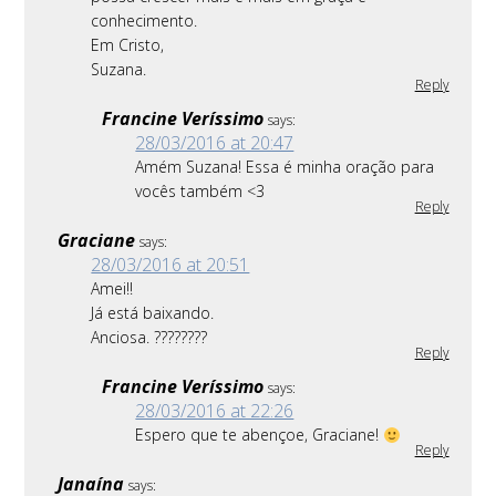
conhecimento.
Em Cristo,
Suzana.
Reply
Francine Veríssimo
says:
28/03/2016 at 20:47
Amém Suzana! Essa é minha oração para
vocês também <3
Reply
Graciane
says:
28/03/2016 at 20:51
Amei!!
Já está baixando.
Anciosa. ????????
Reply
Francine Veríssimo
says:
28/03/2016 at 22:26
Espero que te abençoe, Graciane!
Reply
Janaína
says: