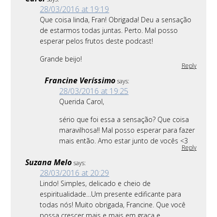
28/03/2016 at 19:19
Que coisa linda, Fran! Obrigada! Deu a sensação
de estarmos todas juntas. Perto. Mal posso
esperar pelos frutos deste podcast!
Grande beijo!
Reply
Francine Veríssimo
says:
28/03/2016 at 19:25
Querida Carol,
sério que foi essa a sensação? Que coisa
maravilhosa!! Mal posso esperar para fazer
mais então. Amo estar junto de vocês <3
Reply
Suzana Melo
says:
28/03/2016 at 20:29
Lindo! Simples, delicado e cheio de
espiritualidade…Um presente edificante para
todas nós! Muito obrigada, Francine. Que você
possa crescer mais e mais em graça e