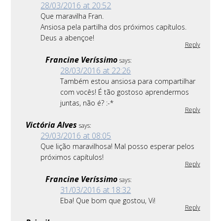
28/03/2016 at 20:52
Que maravilha Fran.
Ansiosa pela partilha dos próximos capítulos.
Deus a abençoe!
Reply
Francine Veríssimo
says:
28/03/2016 at 22:26
Também estou ansiosa para compartilhar
com vocês! É tão gostoso aprendermos
juntas, não é? :-*
Reply
Victória Alves
says:
29/03/2016 at 08:05
Que lição maravilhosa! Mal posso esperar pelos
próximos capítulos!
Reply
Francine Veríssimo
says:
31/03/2016 at 18:32
Eba! Que bom que gostou, Vi!
Reply