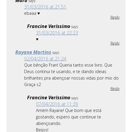
Mara
says:
31/03/2016 at 21:51
ebaaa ♥
Reply
Francine Veríssimo
says:
31/03/2016 at 22:23
♥
Reply
Rayane Martins
says:
02/04/2016 at 21:24
Que bênção Fran! Queria tanto esse livro. Que
Deus continui te usando, e te dando ideias
brilhantes pra abençoar nossas vidas por mio do
Graça s2
Reply
Francine Veríssimo
says:
07/04/2016 at 11:39
Amém Rayane! Que bom que está
gostando, espero que continue te
abençoando.
Beijos!