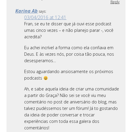
Reply
Karina Ab
says:
03/04/2016 at 12:41
Fran, se eu te disser que já ouvi esse podcast
umas cinco vezes – e não planejo parar -, você
acredita?
Eu achei incrível a forma como ela confiava em
Deus. E às vezes nós, por coisa tão pouca, nos
desesperamos…
Estou aguardando ansiosamente os próximos
podcasts
Ah, e sabe aquela ideia de criar uma comunidade
a partir do Graça? Não sei se você viu meu
comentário no post de aniversário do blog, mas
talvez pudéssemos ter um fórum! Já to gostando
da ideia de poder conversar e trocar
experiências com toda essa galera dos
comentários!