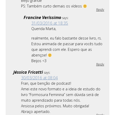
Beijo grande
PS: Também curto demais os vídeos
Reply
Francine Veríssimo
says:
31/03/2016 at 18:35
Querida Marta,
realmente, eu falo bastante desse livro, rs.
Estou animada de passar para vocês tudo
que aprendi com ele. Espero que as
abençoe!
Beijos <3
Reply
Jéssica Fricatti
says:
30/03/2016 at 08:04
Fran, que benção de podcast!
Amei este novo formato e a ideia de estudo do
livro “Formosura Feminina” sem dúvida será de
muito aprendizado para todas nós.
Ansiosa pelos próximos. Muito obrigada!
Abraço apertado.