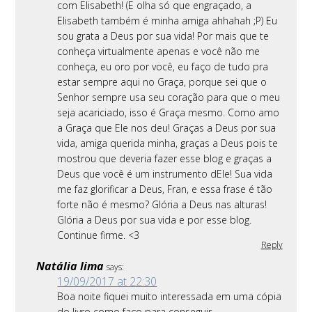
com Elisabeth! (E olha só que engraçado, a
Elisabeth também é minha amiga ahhahah ;P) Eu
sou grata a Deus por sua vida! Por mais que te
conheça virtualmente apenas e você não me
conheça, eu oro por você, eu faço de tudo pra
estar sempre aqui no Graça, porque sei que o
Senhor sempre usa seu coração para que o meu
seja acariciado, isso é Graça mesmo. Como amo
a Graça que Ele nos deu! Graças a Deus por sua
vida, amiga querida minha, graças a Deus pois te
mostrou que deveria fazer esse blog e graças a
Deus que você é um instrumento dEle! Sua vida
me faz glorificar a Deus, Fran, e essa frase é tão
forte não é mesmo? Glória a Deus nas alturas!
Glória a Deus por sua vida e por esse blog.
Continue firme. <3
Reply
Natália lima
says:
19/09/2017 at 22:30
Boa noite fiquei muito interessada em uma cópia
do livro como faço para conseguir