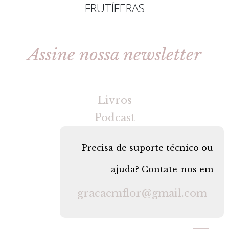
FRUTÍFERAS
Assine nossa newsletter
[gravityforms id=2 title=false tabindex=30]
Livros
Podcast
Precisa de suporte técnico ou
ajuda? Contate-nos em
gracaemflor@gmail.com