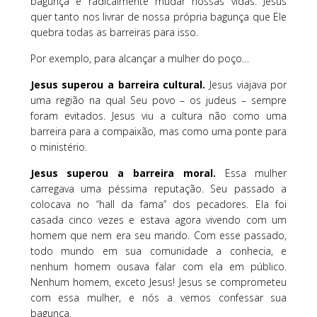
bagunça e radicalmente mudar nossas vidas. Jesus
quer tanto nos livrar de nossa própria bagunça que Ele
quebra todas as barreiras para isso.
Por exemplo, para alcançar a mulher do poço…
Jesus superou a barreira cultural.
Jesus viajava por
uma região na qual Seu povo – os judeus – sempre
foram evitados. Jesus viu a cultura não como uma
barreira para a compaixão, mas como uma ponte para
o ministério.
Jesus superou a barreira moral.
Essa mulher
carregava uma péssima reputação. Seu passado a
colocava no “hall da fama” dos pecadores. Ela foi
casada cinco vezes e estava agora vivendo com um
homem que nem era seu marido. Com esse passado,
todo mundo em sua comunidade a conhecia, e
nenhum homem ousava falar com ela em público.
Nenhum homem, exceto Jesus! Jesus se comprometeu
com essa mulher, e nós a vemos confessar sua
bagunça.