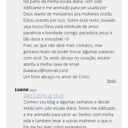
faz parte da minha escala diária. Tem sido
edificante e me animado para ser usada por
Deus diante de ministérios pra mulheres cristãs.
Estou orando por isso. Sobre esse texto, louvado
seja nosso Deus pela infinitude de amor,
paciência e bondade comigo, pecadora. Jesus é
tão doce e irresistível <3
Fran, sei que não abre mais contatos, mas
gostaria muito de poder trocar algumas palavras
com você. Se sentir desejo no coração, estarei
atenta a minha caixa de email
(luaana.o@hotmail.com).
Um forte abraço no amor de Cristo.
Reply
Luana
says:
24/11/2016 at 16:41
Conheci seu blog a algumas semanas e desde
então tem sido escala diária. Tenho me edificado
e me animado para servir ao Senhor com minha
vida e também levar a outras mulheres o que o
Ele me faz viver como experiência.