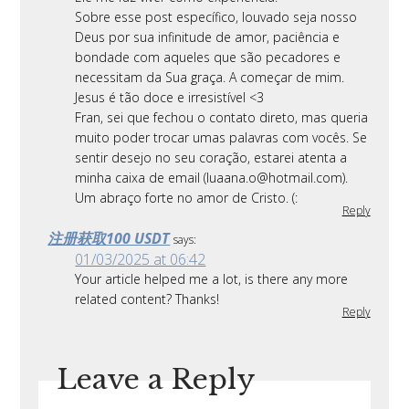
Sobre esse post específico, louvado seja nosso
Deus por sua infinitude de amor, paciência e
bondade com aqueles que são pecadores e
necessitam da Sua graça. A começar de mim.
Jesus é tão doce e irresistível <3
Fran, sei que fechou o contato direto, mas queria
muito poder trocar umas palavras com vocês. Se
sentir desejo no seu coração, estarei atenta a
minha caixa de email (luaana.o@hotmail.com).
Um abraço forte no amor de Cristo. (:
Reply
注册获取100 USDT
says:
01/03/2025 at 06:42
Your article helped me a lot, is there any more
related content? Thanks!
Reply
Leave a Reply