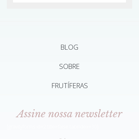
BLOG
SOBRE
FRUTÍFERAS
Assine nossa newsletter
[gravityforms id=2 title=false tabindex=30]