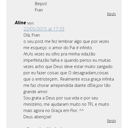
Beijos!
Fran
Reply
Aline
says:
22/05/2015 at 17:33
Olá, Fran.
o seu post me fez lembrar algo que por vezes
me esqueço: o amor do Pai é infinito.
Ah,As vezes eu olho pra minha vida,tão
imperfeita,tão falha e quando penso eu muitas
vezes acho que Deus deve estar muito zangado
por eu fazer coisas que O desagradam,coisas
que o entristeçem.. Realmente essa graça infinita
me faz chorar arrependida diante d’Ele,por tão
grande amor.
Sou grata a Deus por sua vida e por seu
ministério, me ajudaram muito no TFL e muito
mais agora no Graça em Flor. ^^
Deus abençoe!
Reply