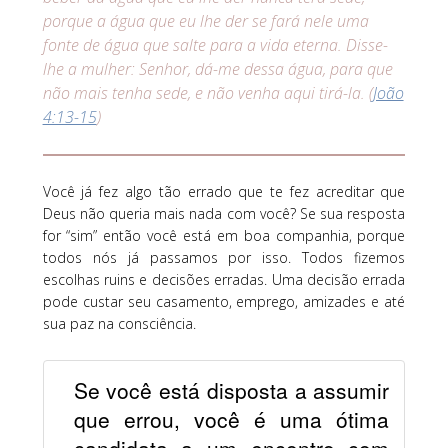
porque a água que eu lhe der se fará nele uma
fonte de água que salte para a vida eterna. Disse-
lhe a mulher: Senhor, dá-me dessa água, para que
não mais tenha sede, e não venha aqui tirá-la. (
João
4:13-15
)
Você já fez algo tão errado que te fez acreditar que
Deus não queria mais nada com você? Se sua resposta
for “sim” então você está em boa companhia, porque
todos nós já passamos por isso. Todos fizemos
escolhas ruins e decisões erradas. Uma decisão errada
pode custar seu casamento, emprego, amizades e até
sua paz na consciência.
Se você está disposta a assumir
que errou, você é uma ótima
candidata a um encontro com