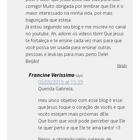
comigo! Muito obrigada por lembrar que Ele é o
maior interessado na minha vida, por mais
bagunçada que esteja.
Já estou seguindo seu blog e me inscrevi no canal
no youtube. Ah, adorei os vídeos tbm! Que Jesus
te fortaleça e te ensine cada vez mais para que
você possa ser usada para ensinar outras
pessoas e levá-las para mais perto Dele!
Beijão!
Reply
Francine Veríssimo
says:
05/05/2015 at 15:39
Querida Gabriela,
meu único objetivo com esse blog é esse:
que Jesus toque o coração de vocês e que
vocês estejam mais próximas dEle.
Que bom que você pode perceber que Ele
te quer perto e que Ele te ama tanto! <3
Beijos, e obrigada pelas palavras de