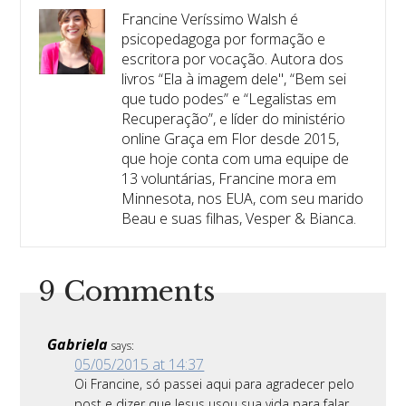
Francine Veríssimo Walsh é
psicopedagoga por formação e
escritora por vocação. Autora dos
livros “Ela à imagem dele", “Bem sei
que tudo podes” e “Legalistas em
Recuperação”, e líder do ministério
online Graça em Flor desde 2015,
que hoje conta com uma equipe de
13 voluntárias, Francine mora em
Minnesota, nos EUA, com seu marido
Beau e suas filhas, Vesper & Bianca.
9 Comments
Gabriela
says:
05/05/2015 at 14:37
Oi Francine, só passei aqui para agradecer pelo
post e dizer que Jesus usou sua vida para falar