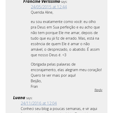
Francine Veríssimo
says:
24/05/2015 at 12:44
Querida Aline,
eu sou exatamente como você: eu olho
pra Deus em Sua perfeição e eu acho que
não tem porque Ele me amar, depois de
tudo que eu já fiz de errado. Mas, está na
essência de quem Ele é amar o não
amável, o desprezado, o abatido. É assim
que nosso Deus é. <3
Obrigada pelas palavras de
encorajamento, elas alegram meu coração!
Quero te ver mais por aqui!
Beijão,
Fran
Reply
Luana
says:
24/11/2016 at 12:04
Conheci seu blog a poucas semanas, e vir aqui