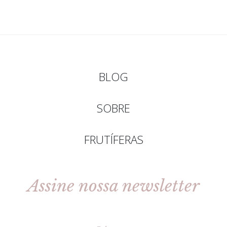
BLOG
SOBRE
FRUTÍFERAS
Assine nossa newsletter
[gravityforms id=2 title=false tabindex=30]