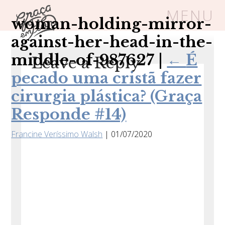
MENU
woman-holding-mirror-
against-her-head-in-the-
Um espaço seguro onde mulheres
middle-of-987627
|
←
É
Leave a Reply
cristãs podem florescer em Cristo
pecado uma cristã fazer
cirurgia plástica? (Graça
Responde #14)
Livros
Carrinho
Login
Francine Veríssimo Walsh
|
01/07/2020
BLOG
SOBRE
FRUTÍFERAS