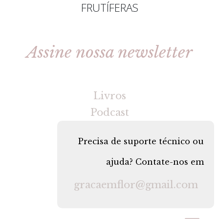
FRUTÍFERAS
Assine nossa newsletter
[gravityforms id=2 title=false tabindex=30]
Livros
Podcast
Precisa de suporte técnico ou
ajuda? Contate-nos em
gracaemflor@gmail.com