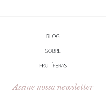
BLOG
SOBRE
FRUTÍFERAS
Assine nossa newsletter
[gravityforms id=2 title=false tabindex=30]