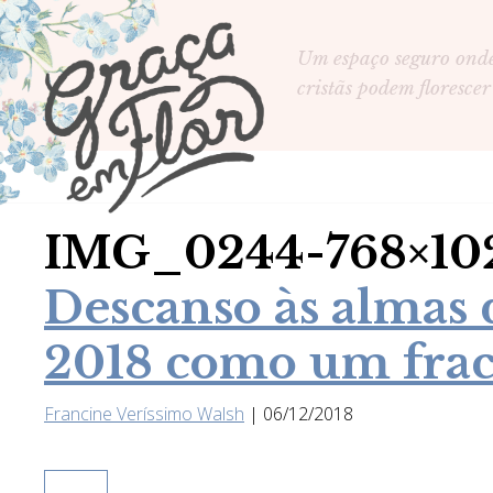
Um espaço seguro ond
cristãs podem florescer
IMG_0244-768×10
Descanso às almas
2018 como um frac
Francine Veríssimo Walsh
|
06/12/2018