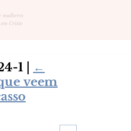
e mulheres
 em Cristo
24-1
|
←
 que veem
asso