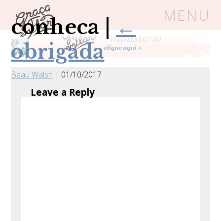
MENU
conheca
|
←
obrigada
Um espaço seguro onde mulheres
cristãs podem florescer em Cristo
Beau Walsh
|
01/10/2017
Leave a Reply
Livros
Carrinho
Login
BLOG
SOBRE
FRUTÍFERAS