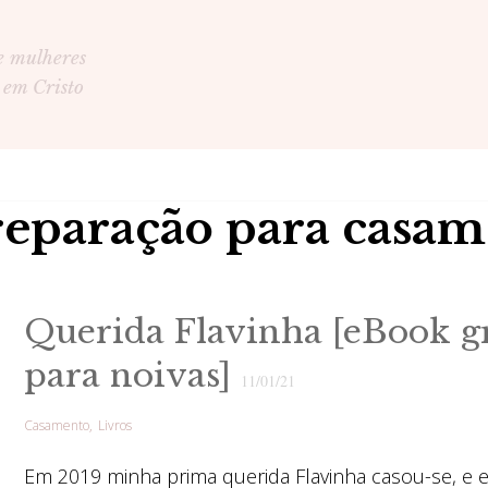
e mulheres
 em Cristo
reparação para casa
Querida Flavinha [eBook gr
para noivas]
11/01/21
Casamento
Livros
Em 2019 minha prima querida Flavinha casou-se, e e