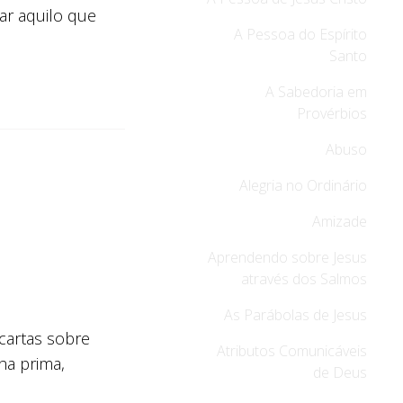
sar aquilo que
A Pessoa do Espírito
Santo
A Sabedoria em
Provérbios
Abuso
Alegria no Ordinário
Amizade
Aprendendo sobre Jesus
através dos Salmos
As Parábolas de Jesus
 cartas sobre
Atributos Comunicáveis
ha prima,
de Deus