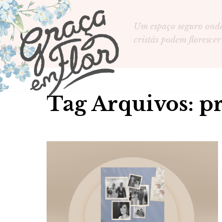
Um espaço seguro ond
cristãs podem florescer
Tag Arquivos: p