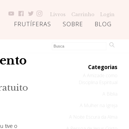
Livros
Carrinho
Login
FRUTÍFERAS
SOBRE
BLOG
mento
Categorias
A Amizade como
Disciplina Espiritual
atuito
A Bíblia
A Mulher na Igreja
A Noite Escura da Alma
u tive o
A Pessoa de Jesus Cristo