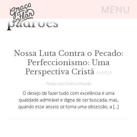
Tag Arquivos:
MENU
padrões
Um espaço seguro onde mulheres
cristãs podem florescer em Cristo
Nossa Luta Contra o Pecado:
Perfeccionismo: Uma
Livros
Carrinho
Login
Perspectiva Cristã
01/05/25
Nossa Luta Contra o Pecado
BLOG
O desejo de fazer tudo com excelência é uma
qualidade admirável e digna de ser buscada, mas,
quando esse anseio se torna uma obsessão, a […]
SOBRE
FRUTÍFERAS