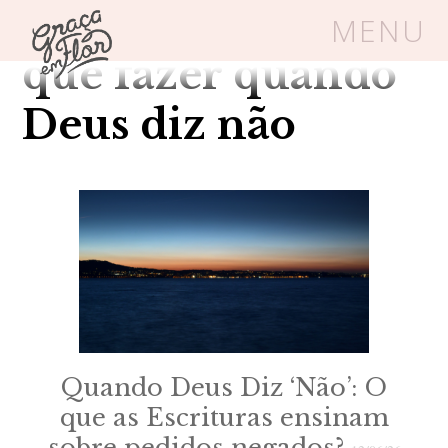
Tag Arquivos: o
MENU
que fazer quando
Um espaço seguro onde mulheres
Deus diz não
cristãs podem florescer em Cristo
Livros
Carrinho
Login
BLOG
SOBRE
Quando Deus Diz ‘Não’: O
que as Escrituras ensinam
FRUTÍFERAS
sobre pedidos negados?