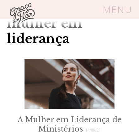
Tag Arquivos:
MENU
mulher em
Um espaço seguro onde mulheres
liderança
cristãs podem florescer em Cristo
Livros
Carrinho
Login
BLOG
SOBRE
A Mulher em Liderança de
Ministérios
FRUTÍFERAS
14/08/21