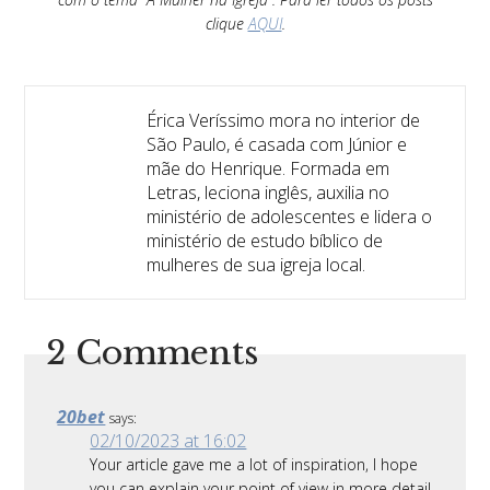
clique
AQUI
.
Érica Veríssimo mora no interior de
São Paulo, é casada com Júnior e
mãe do Henrique. Formada em
Letras, leciona inglês, auxilia no
ministério de adolescentes e lidera o
ministério de estudo bíblico de
mulheres de sua igreja local.
2 Comments
20bet
says:
02/10/2023 at 16:02
Your article gave me a lot of inspiration, I hope
you can explain your point of view in more detail,