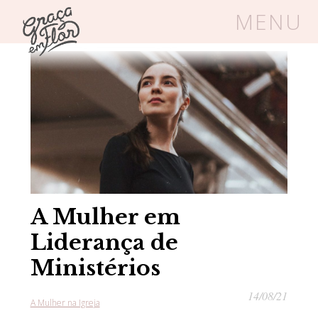
MENU
Home
/
Blog
/
A Mulher na Igreja
Um espaço seguro onde mulheres
cristãs podem florescer em Cristo
Livros
Carrinho
Login
BLOG
A Mulher em
Liderança de
SOBRE
Ministérios
14/08/21
FRUTÍFERAS
A Mulher na Igreja