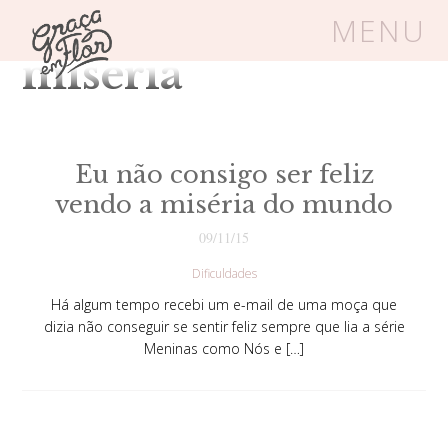
Tag Arquivos:
MENU
miséria
Um espaço seguro onde mulheres
cristãs podem florescer em Cristo
Eu não consigo ser feliz
vendo a miséria do mundo
Livros
Carrinho
Login
09/11/15
Dificuldades
BLOG
Há algum tempo recebi um e-mail de uma moça que
dizia não conseguir se sentir feliz sempre que lia a série
Meninas como Nós e […]
SOBRE
FRUTÍFERAS