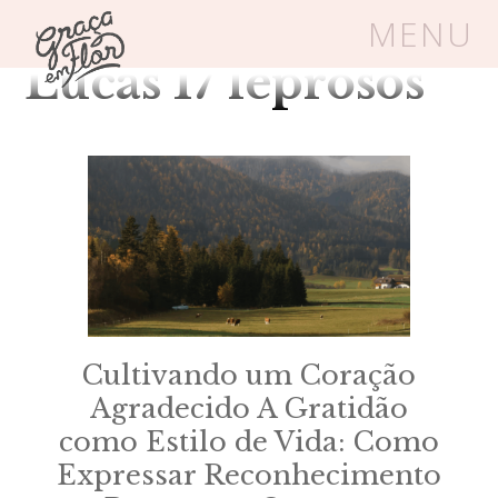
Tag Arquivos:
MENU
Lucas 17 leprosos
Um espaço seguro onde mulheres
cristãs podem florescer em Cristo
Livros
Carrinho
Login
BLOG
Cultivando um Coração
SOBRE
Agradecido A Gratidão
como Estilo de Vida: Como
FRUTÍFERAS
Expressar Reconhecimento