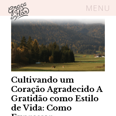
MENU
Home
/
Blog
/
Cultivando um Coração Agradecido
Um espaço seguro onde mulheres
cristãs podem florescer em Cristo
Livros
Carrinho
Login
BLOG
Cultivando um
Coração Agradecido A
SOBRE
Gratidão como Estilo
de Vida: Como
FRUTÍFERAS