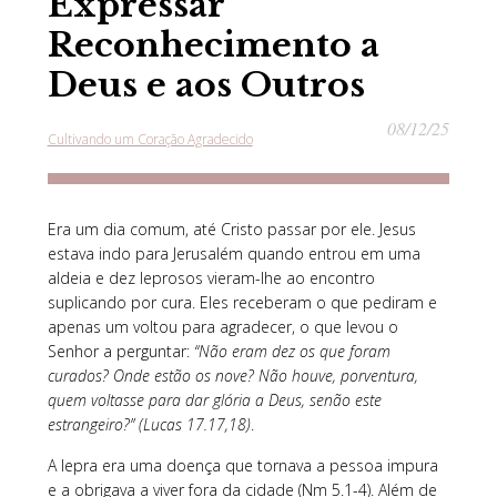
Expressar
Reconhecimento a
Deus e aos Outros
08/12/25
Cultivando um Coração Agradecido
Era um dia comum, até Cristo passar por ele. Jesus
estava indo para Jerusalém quando entrou em uma
aldeia e dez leprosos vieram-lhe ao encontro
suplicando por cura. Eles receberam o que pediram e
apenas um voltou para agradecer, o que levou o
Senhor a perguntar:
“Não eram dez os que foram
curados? Onde estão os nove? Não houve, porventura,
quem voltasse para dar glória a Deus, senão este
estrangeiro?” (Lucas 17.17,18)
.
A lepra era uma doença que tornava a pessoa impura
e a obrigava a viver fora da cidade (Nm 5.1-4). Além de