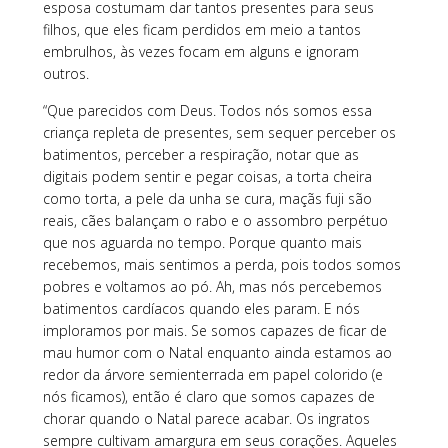
esposa costumam dar tantos presentes para seus
filhos, que eles ficam perdidos em meio a tantos
embrulhos, às vezes focam em alguns e ignoram
outros.
“Que parecidos com Deus. Todos nós somos essa
criança repleta de presentes, sem sequer perceber os
batimentos, perceber a respiração, notar que as
digitais podem sentir e pegar coisas, a torta cheira
como torta, a pele da unha se cura, maçãs fuji são
reais, cães balançam o rabo e o assombro perpétuo
que nos aguarda no tempo. Porque quanto mais
recebemos, mais sentimos a perda, pois todos somos
pobres e voltamos ao pó. Ah, mas nós percebemos
batimentos cardíacos quando eles param. E nós
imploramos por mais. Se somos capazes de ficar de
mau humor com o Natal enquanto ainda estamos ao
redor da árvore semienterrada em papel colorido (e
nós ficamos), então é claro que somos capazes de
chorar quando o Natal parece acabar. Os ingratos
sempre cultivam amargura em seus corações. Aqueles