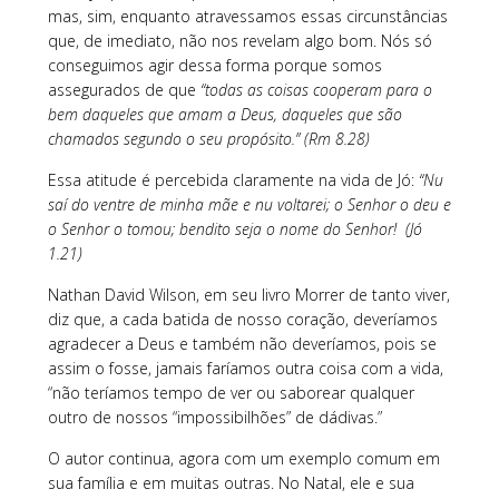
mas, sim, enquanto atravessamos essas circunstâncias
que, de imediato, não nos revelam algo bom. Nós só
conseguimos agir dessa forma porque somos
assegurados de que
“todas as coisas cooperam para o
bem daqueles que amam a Deus, daqueles que são
chamados segundo o seu propósito.” (Rm 8.28)
Essa atitude é percebida claramente na vida de Jó:
“Nu
saí do ventre de minha mãe e nu voltarei; o Senhor o deu e
o Senhor o tomou; bendito seja o nome do Senhor! (Jó
1.21)
Nathan David Wilson, em seu livro Morrer de tanto viver,
diz que, a cada batida de nosso coração, deveríamos
agradecer a Deus e também não deveríamos, pois se
assim o fosse, jamais faríamos outra coisa com a vida,
“não teríamos tempo de ver ou saborear qualquer
outro de nossos “impossibilhões” de dádivas.”
O autor continua, agora com um exemplo comum em
sua família e em muitas outras. No Natal, ele e sua