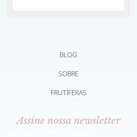
BLOG
SOBRE
FRUTÍFERAS
Assine nossa newsletter
[gravityforms id=2 title=false tabindex=30]