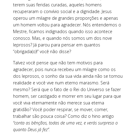
terem suas feridas curadas, aqueles homens
recuperaram o convívio social e a dignidade. Jesus
operou um milagre de grandes proporções e apenas
um homem voltou para agradecer. Nós entendemos o
Mestre, ficamos indignados quando isso acontece
conosco. Mas, e quando nós somos um dos nove
leprosos? Já parou para pensar em quantos
“obrigada(o)!” você não disse?
Talvez você pense que não tem motivos para
agradecer, pois nunca recebeu um milagre como os
dos leprosos, o sonho da sua vida ainda não se tornou
realidade e você vive num eterno marasmo. Será
mesmo? Será que o fato de o Rei do Universo se fazer
homem, ser castigado e morrer em seu lugar para que
você viva eternamente não merece sua eterna
gratidão? Você poder respirar, se mover, comer,
trabalhar são pouca coisa? Como diz o hino antigo
“conta as bênçãos, todas de uma vez, e verás surpreso o
quanto Deus já fez”.