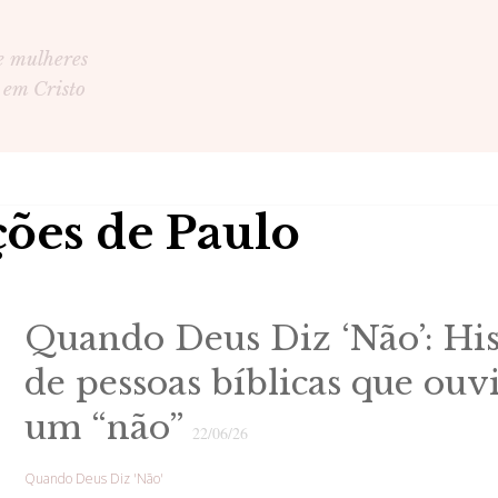
e mulheres
 em Cristo
ções de Paulo
Quando Deus Diz ‘Não’: His
de pessoas bíblicas que ou
um “não”
22/06/26
Quando Deus Diz 'Não'