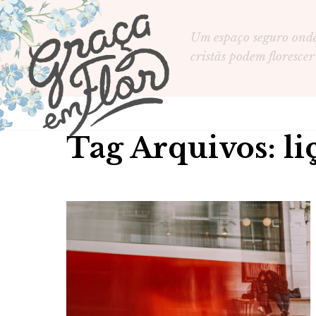
Um espaço seguro ond
cristãs podem florescer
Tag Arquivos: li