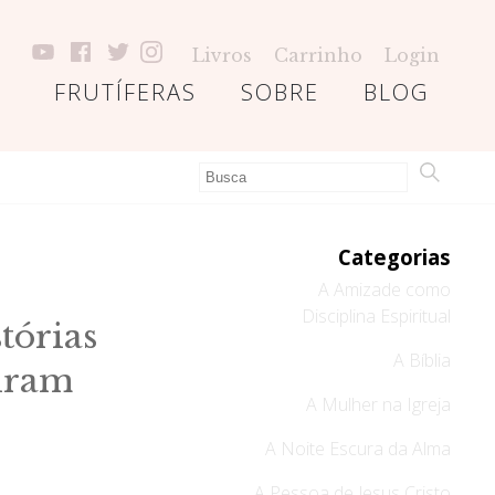
Livros
Carrinho
Login
FRUTÍFERAS
SOBRE
BLOG
Categorias
A Amizade como
Disciplina Espiritual
tórias
A Bíblia
viram
A Mulher na Igreja
A Noite Escura da Alma
A Pessoa de Jesus Cristo