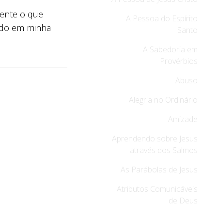
mente o que
A Pessoa do Espírito
oado em minha
Santo
A Sabedoria em
Provérbios
Abuso
Alegria no Ordinário
Amizade
Aprendendo sobre Jesus
através dos Salmos
As Parábolas de Jesus
Atributos Comunicáveis
de Deus