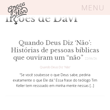
Tag Arquivos:
MENU
lições de Davi
Um espaço seguro onde mulheres
cristãs podem florescer em Cristo
Quando Deus Diz ‘Não’:
Histórias de pessoas bíblicas
Livros
Carrinho
Login
que ouviram um “não”
22/06/26
Quando Deus Diz 'Não'
BLOG
“Se você soubesse o que Deus sabe, pediria
exatamente o que Ele dá.” Essa frase do teólogo Tim
Keller tem ressoado em minha mente nessas […]
SOBRE
FRUTÍFERAS