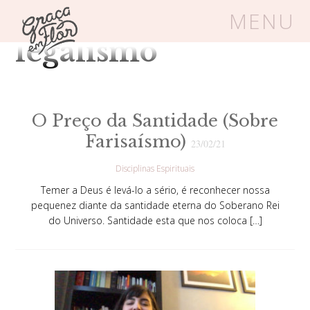
Tag Arquivos:
MENU
legalismo
Um espaço seguro onde mulheres
cristãs podem florescer em Cristo
O Preço da Santidade (Sobre
Farisaísmo)
23/02/21
Livros
Carrinho
Login
Disciplinas Espirituais
Temer a Deus é levá-lo a sério, é reconhecer nossa
BLOG
pequenez diante da santidade eterna do Soberano Rei
do Universo. Santidade esta que nos coloca […]
SOBRE
FRUTÍFERAS