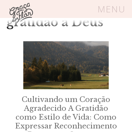
Tag Arquivos:
MENU
gratidão a Deus
Um espaço seguro onde mulheres
cristãs podem florescer em Cristo
Livros
Carrinho
Login
BLOG
Cultivando um Coração
SOBRE
Agradecido A Gratidão
como Estilo de Vida: Como
FRUTÍFERAS
Expressar Reconhecimento