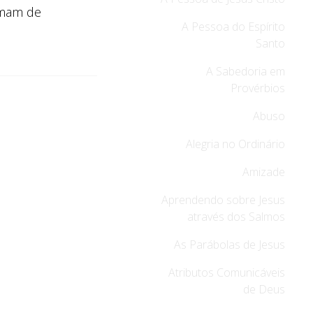
amam de
A Pessoa do Espírito
Santo
A Sabedoria em
Provérbios
Abuso
Alegria no Ordinário
Amizade
Aprendendo sobre Jesus
através dos Salmos
As Parábolas de Jesus
Atributos Comunicáveis
de Deus