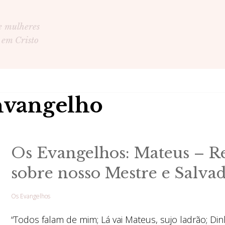
e mulheres
 em Cristo
nvangelho
Os Evangelhos: Mateus – Re
sobre nosso Mestre e Salva
Os Evangelhos
“Todos falam de mim; Lá vai Mateus, sujo ladrão; Di