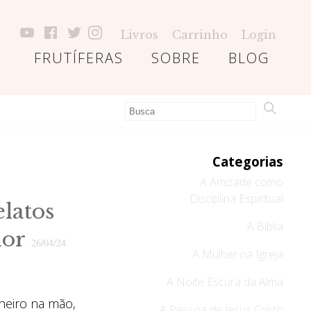
Livros
Carrinho
Login
FRUTÍFERAS
SOBRE
BLOG
Categorias
A Amizade como
Disciplina Espiritual
latos
A Bíblia
dor
26/04/24
A Mulher na Igreja
A Noite Escura da Alma
nheiro na mão,
A Pessoa de Jesus Cristo