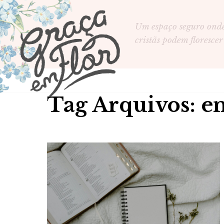
Um espaço seguro ond
cristãs podem florescer
Tag Arquivos: e