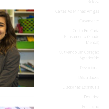
Beleza
Cartas Às Minhas Amigas
Casamento
Cristo Em Cada
Pensamento (Saúde
Mental)
Cultivando um Coração
Agradecido
Devocional
Dificuldades
Disciplinas Espirituais
Doutrina
Educação