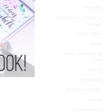
Entrevista
Esperança em Tempos de
Transição
Estudo bíblico
Família
Família, um projeto de
Deus
Featured
Feminilidade
Filme/Documentário
Gênesis
Graça Responde