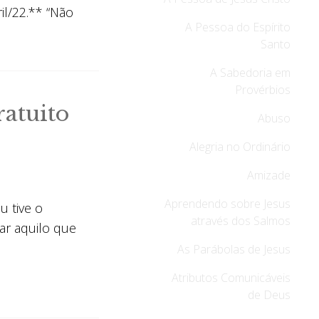
il/22.** “Não
A Pessoa do Espírito
Santo
A Sabedoria em
Provérbios
atuito
Abuso
Alegria no Ordinário
Amizade
Aprendendo sobre Jesus
u tive o
através dos Salmos
sar aquilo que
As Parábolas de Jesus
Atributos Comunicáveis
de Deus