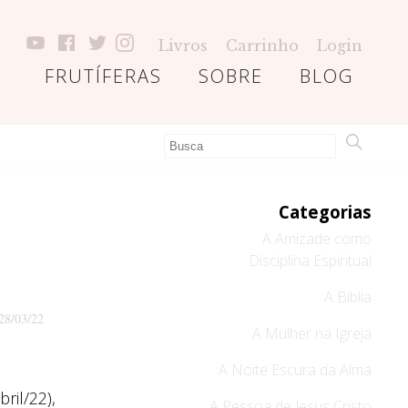
Livros
Carrinho
Login
FRUTÍFERAS
SOBRE
BLOG
Categorias
A Amizade como
Disciplina Espiritual
A Bíblia
28/03/22
A Mulher na Igreja
A Noite Escura da Alma
ril/22),
A Pessoa de Jesus Cristo