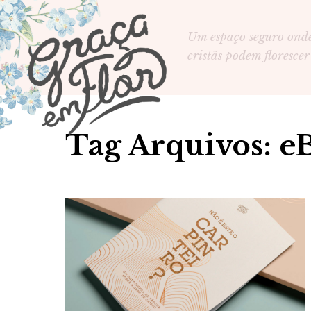
Um espaço seguro ond
cristãs podem florescer
Tag Arquivos: e