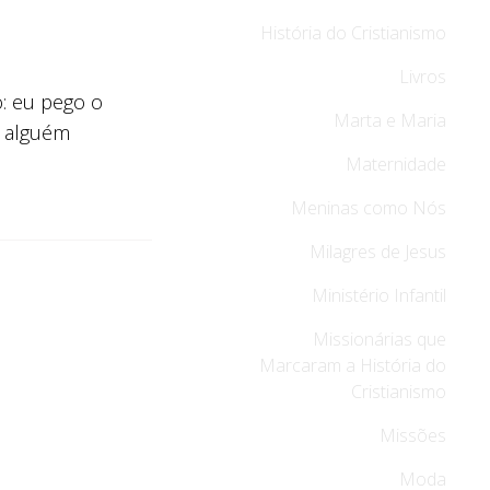
História do Cristianismo
Livros
: eu pego o
Marta e Maria
a alguém
Maternidade
Meninas como Nós
Milagres de Jesus
Ministério Infantil
Missionárias que
Marcaram a História do
Cristianismo
Missões
Moda