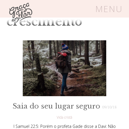
Tag Arquivos:
MENU
crescimento
Um espaço seguro onde mulheres
cristãs podem florescer em Cristo
Livros
Carrinho
Login
BLOG
SOBRE
Saia do seu lugar seguro
09/10/18
Vida cristã
FRUTÍFERAS
I Samuel 22:5: Porém o profeta Gade disse a Davi: Não